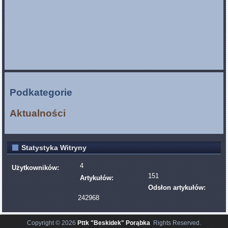
Podkategorie
Aktualności
Statystyka Witryny
4
Użytkowników:
151
Artykułów:
Odsłon artykułów:
242968
Copyright © 2026
Pttk "Beskidek" Porąbka
Rights Reserved.